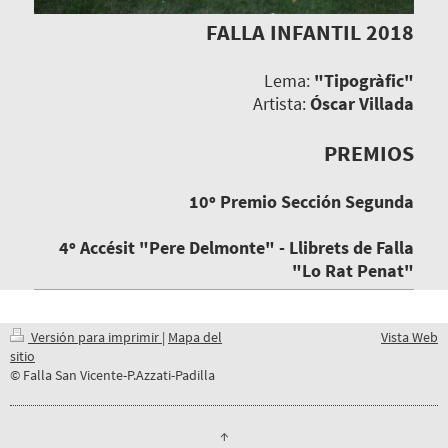
FALLA INFANTIL 2018
Lema:
"Tipogràfic"
Artista:
Óscar Villada
PREMIOS
10º Premio Sección Segunda
4º Accésit "Pere Delmonte" - Llibrets de Falla
"Lo Rat Penat"
Versión para imprimir
|
Mapa del
Vista Web
sitio
© Falla San Vicente-P.Azzati-Padilla
↑