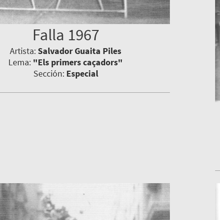
Falla 1967
Artista:
Salvador Guaita Piles
Lema:
"Els primers caçadors"
Sección:
Especial