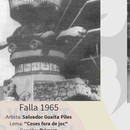
Falla 1965
Artista:
Salvador Guaita Piles
Lema:
"Coses fora de joc"