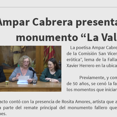
Ampar Cabrera presenta 
monumento “La Valè
La poetisa Ampar Cabrera
de la Comisión San Vicen
erótica”, lema de la Fal
Xavier Herrero en la ubica
Previamente, y como e
de 50 años, se cenó la f
los momentos que inician l
ontó con la presencia de Rosita Amores, artista que ame
 parte del remate principal del monumento fallero qu
es.