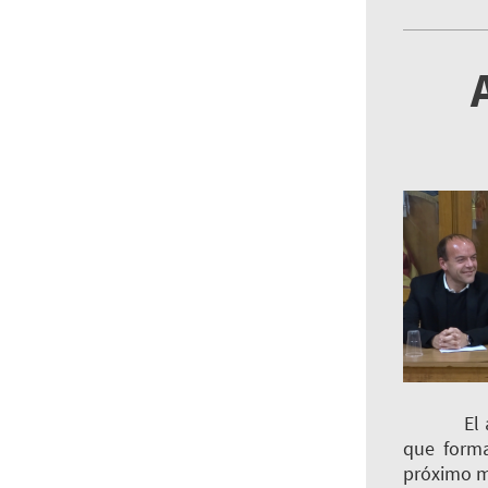
El acto c
que forma
próximo m