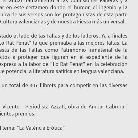
o el anual llamamiento a las Comisiones Falleras y a
par en este certamen donde el humor, el ingenio y la
cnica de sus versos son los protagonistas de esta parte
Cultura valencianas y de nuestra Fiesta más universal.
do al lado de las Fallas y de los falleros. Ya a finales
"Lo Rat Penat" la que premiaba a las mejores fallas. La
sta de las Fallas como Patrimonio Inmaterial de la
ctos a proteger que figuran en el expediente de la
xpresa a la labor de "Lo Rat Penat" en la celebración
e potencia la literatura satírica en lengua valenciana.
 total de 307 llibrets para competir en las diversas
Vicente - Periodista Azzati, obra de Ampar Cabrera i
uientes premios:
lema: "La Valéncia Eròtica"