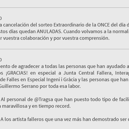
0
a cancelación del sorteo Extraordinario de la ONCE del día
stos días quedan ANULADAS. Cuando volvamos a la normalid
r vuestra colaboración y por vuestra comprensión.
0
nto de agradecer a todas las personas que han ayudado a g
os ¡GRACIAS! en especial a Junta Central Fallera, Intera
de Falles en Especial Ingeni i Gràcia y las personas que ha
Guillermo Serrano por toda esa labor.
Al personal de @Tragsa que han puesto todo tipo de facili
 maravillosa y en tiempo record.
A los artista falleros que una vez más han demostrado ser 