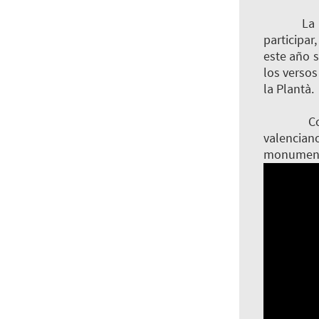
La Falla 
participar
este año 
los versos
la Plantà.
Con este 
valencia
monumento 