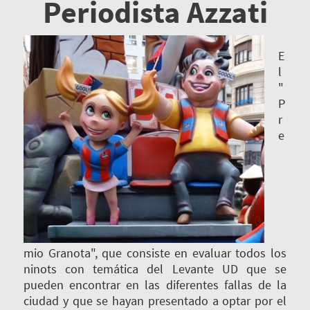
Periodista Azzati
E
l
"
P
r
e
mio Granota", que consiste en evaluar todos los
ninots con temática del Levante UD que se
pueden encontrar en las diferentes fallas de la
ciudad y que se hayan presentado a optar por el