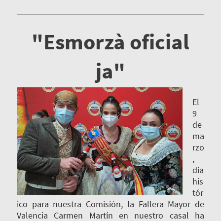
"Esmorzà oficial
ja"
El
9
de
ma
rzo
,
día
his
tór
ico para nuestra Comisión, la Fallera Mayor de
Valencia Carmen Martín en nuestro casal ha